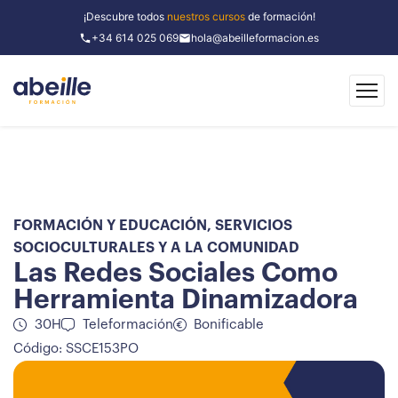
¡Descubre todos
nuestros cursos
de formación!
+34 614 025 069
hola@abeilleformacion.es
FORMACIÓN Y EDUCACIÓN
,
SERVICIOS
SOCIOCULTURALES Y A LA COMUNIDAD
Las Redes Sociales Como
Herramienta Dinamizadora
30H
Teleformación
Bonificable
Código: SSCE153PO