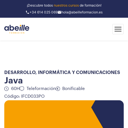
¡Descubre todos
nuestros cursos
de formación!
+34 614 025 069
hola@abeilleformacion.es
DESARROLLO
,
INFORMÁTICA Y COMUNICACIONES
Java
60H
Teleformación
Bonificable
Código: IFCD033PO