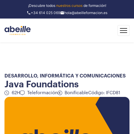
¡Descubre todos
nuestros cursos
de formación!
+34 614 025 069
hola@abeilleformacion.es
DESARROLLO
,
INFORMÁTICA Y COMUNICACIONES
Java Foundations
62H
Teleformación
Bonificable
Código: IFCD81