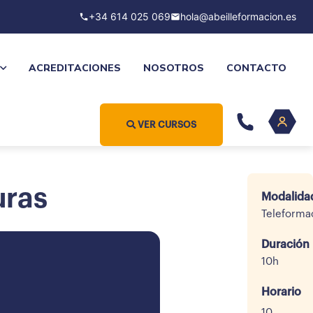
+34 614 025 069
hola@abeilleformacion.es
ACREDITACIONES
NOSOTROS
CONTACTO
VER CURSOS
uras
Modalida
Teleforma
Duración
10h
Horario
10