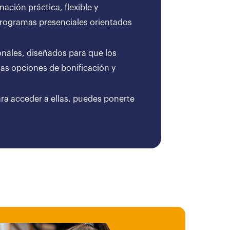
ción práctica, flexible y
 programas presenciales orientados
onales, diseñados para que los
as opciones de bonificación y
ara acceder a ellas, puedes ponerte