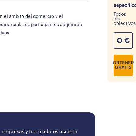
específic
Todos
n el ámbito del comercio y el
los
colectivos
omercial. Los participantes adquirirán
ivos.
0
€
OBTENER
GRATIS
 empresas y trabajadores acceder