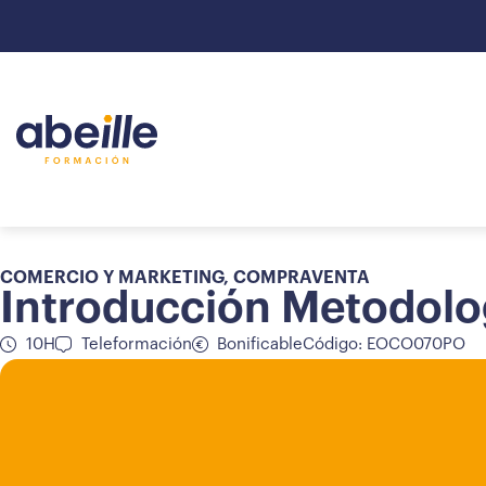
COMERCIO Y MARKETING
,
COMPRAVENTA
Introducción Metodolog
10H
Teleformación
Bonificable
Código: EOCO070PO