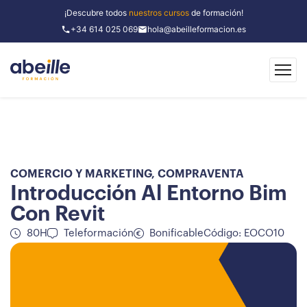
¡Descubre todos
nuestros cursos
de formación!
+34 614 025 069
hola@abeilleformacion.es
COMERCIO Y MARKETING
,
COMPRAVENTA
Introducción Al Entorno Bim
Con Revit
80H
Teleformación
Bonificable
Código: EOCO10