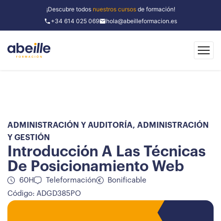
¡Descubre todos
nuestros cursos
de formación!
+34 614 025 069
hola@abeilleformacion.es
ADMINISTRACIÓN Y AUDITORÍA
,
ADMINISTRACIÓN
Y GESTIÓN
Introducción A Las Técnicas
De Posicionamiento Web
60H
Teleformación
Bonificable
Código: ADGD385PO