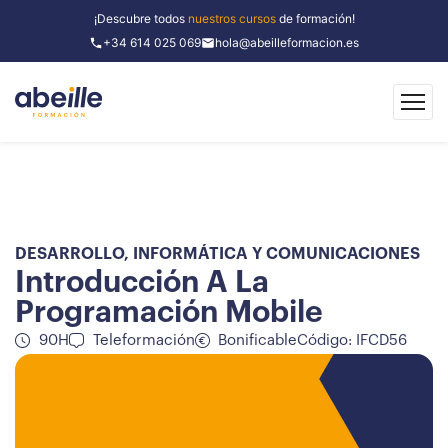
¡Descubre todos
nuestros cursos
de formación!
+34 614 025 069
hola@abeilleformacion.es
DESARROLLO
,
INFORMÁTICA Y COMUNICACIONES
Introducción A La
Programación Mobile
90H
Teleformación
Bonificable
Código: IFCD56