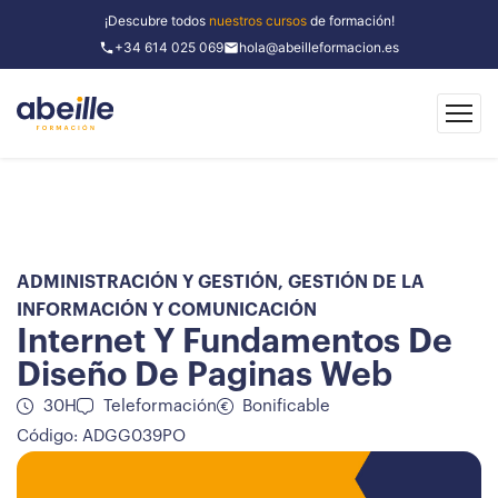
¡Descubre todos
nuestros cursos
de formación!
+34 614 025 069
hola@abeilleformacion.es
ADMINISTRACIÓN Y GESTIÓN
,
GESTIÓN DE LA
INFORMACIÓN Y COMUNICACIÓN
Internet Y Fundamentos De
Diseño De Paginas Web
30H
Teleformación
Bonificable
Código: ADGG039PO