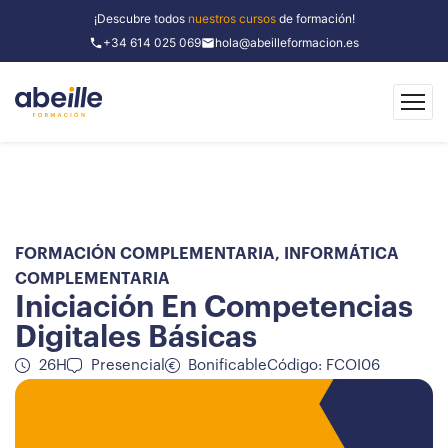
¡Descubre todos
nuestros cursos
de formación!
+34 614 025 069
hola@abeilleformacion.es
FORMACIÓN COMPLEMENTARIA
,
INFORMÁTICA
COMPLEMENTARIA
Iniciación En Competencias
Digitales Básicas
26H
Presencial
Bonificable
Código: FCOI06