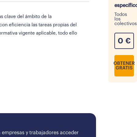
específic
Todos
s clave del ámbito de la
los
colectivos
n eficiencia las tareas propias del
rmativa vigente aplicable, todo ello
0
€
OBTENER
GRATIS
 empresas y trabajadores acceder