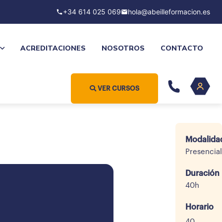
+34 614 025 069
hola@abeilleformacion.es
ACREDITACIONES
NOSOTROS
CONTACTO
VER CURSOS
Modalida
Presencial
Duración
40h
Horario
40