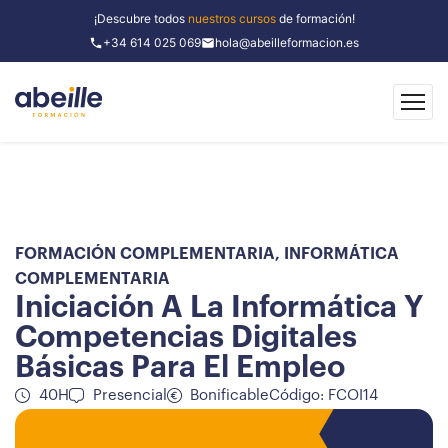
¡Descubre todos
nuestros cursos
de formación!
+34 614 025 069
hola@abeilleformacion.es
FORMACIÓN COMPLEMENTARIA
,
INFORMÁTICA
COMPLEMENTARIA
Iniciación A La Informática Y
Competencias Digitales
Básicas Para El Empleo
40H
Presencial
Bonificable
Código: FCOI14