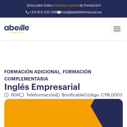
¡Descubre todos
nuestros cursos
de formación!
+34 614 025 069
hola@abeilleformacion.es
FORMACIÓN ADICIONAL
,
FORMACIÓN
COMPLEMENTARIA
Inglés Empresarial
60H
Teleformación
Bonificable
Código: CTRL0003