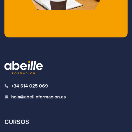
+34 614 025 069
hola@abeilleformacion.es
CURSOS