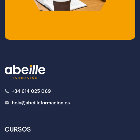
+34 614 025 069
hola@abeilleformacion.es
CURSOS