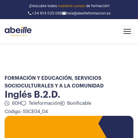
¡Descubre todos
nuestros cursos
de formación!
+34 614 025 069
hola@abeilleformacion.es
FORMACIÓN Y EDUCACIÓN
,
SERVICIOS
SOCIOCULTURALES Y A LA COMUNIDAD
Inglés B.2.D.
60H
Teleformación
Bonificable
Código: SSCE04_04