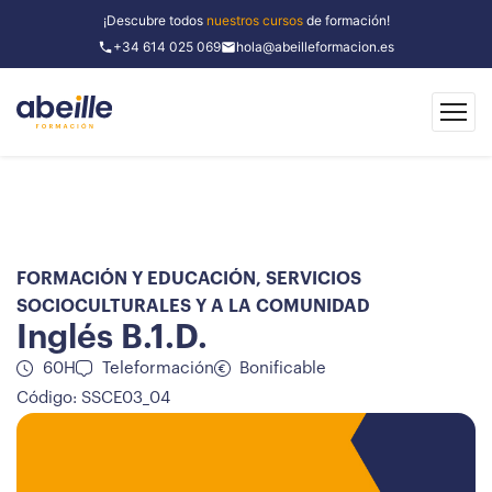
¡Descubre todos
nuestros cursos
de formación!
+34 614 025 069
hola@abeilleformacion.es
FORMACIÓN Y EDUCACIÓN
,
SERVICIOS
SOCIOCULTURALES Y A LA COMUNIDAD
Inglés B.1.D.
60H
Teleformación
Bonificable
Código: SSCE03_04