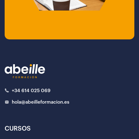
+34 614 025 069
hola@abeilleformacion.es
CURSOS