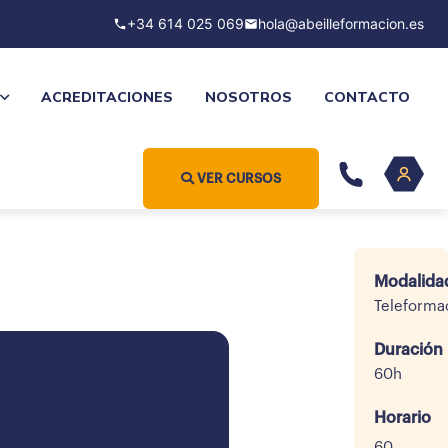
+34 614 025 069
hola@abeilleformacion.es
ACREDITACIONES
NOSOTROS
CONTACTO
VER CURSOS
Modalida
Teleforma
Duración
60h
Horario
60