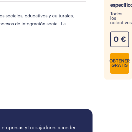
específic
Todos
os sociales, educativos y culturales,
los
colectivos
ocesos de integración social. La
0
€
OBTENER
GRATIS
 empresas y trabajadores acceder