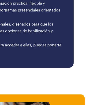
ción práctica, flexible y
 programas presenciales orientados
onales, diseñados para que los
as opciones de bonificación y
ara acceder a ellas, puedes ponerte