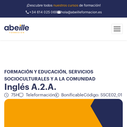
¡Descubre todos
nuestros cursos
de formación!
+34 614 025 069
hola@abeilleformacion.es
FORMACIÓN Y EDUCACIÓN
,
SERVICIOS
SOCIOCULTURALES Y A LA COMUNIDAD
Inglés A.2.A.
75H
Teleformación
Bonificable
Código: SSCE02_01