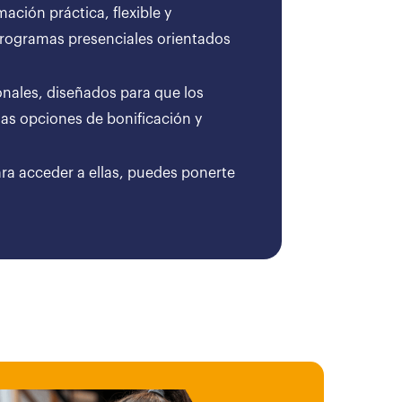
ción práctica, flexible y
 programas presenciales orientados
onales, diseñados para que los
as opciones de bonificación y
ara acceder a ellas, puedes ponerte