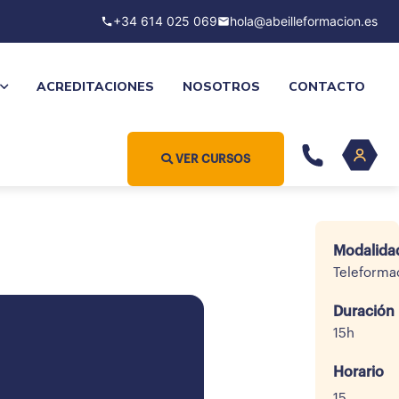
+34 614 025 069
hola@abeilleformacion.es
ACREDITACIONES
NOSOTROS
CONTACTO
VER CURSOS
Modalida
Teleforma
Duración
15h
Horario
15