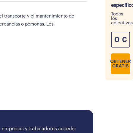
específic
Todos
el transporte y el mantenimiento de
los
colectivos
ercancías o personas. Los
0
€
OBTENER
GRATIS
 empresas y trabajadores acceder