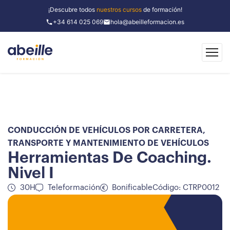
¡Descubre todos
nuestros cursos
de formación!
+34 614 025 069
hola@abeilleformacion.es
CONDUCCIÓN DE VEHÍCULOS POR CARRETERA
,
TRANSPORTE Y MANTENIMIENTO DE VEHÍCULOS
Herramientas De Coaching.
Nivel I
30H
Teleformación
Bonificable
Código: CTRP0012