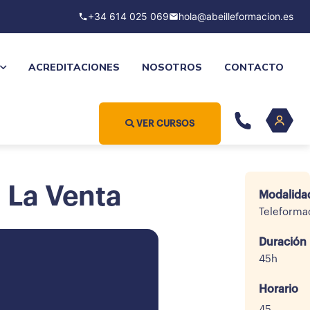
+34 614 025 069
hola@abeilleformacion.es
ACREDITACIONES
NOSOTROS
CONTACTO
VER CURSOS
n La Venta
Modalida
Teleforma
Duración
45h
Horario
45