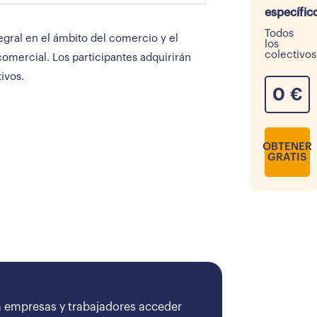
específic
Todos
egral en el ámbito del comercio y el
los
colectivos
omercial. Los participantes adquirirán
ivos.
0
€
OBTENER
GRATIS
 empresas y trabajadores acceder