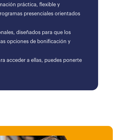
ción práctica, flexible y
 programas presenciales orientados
onales, diseñados para que los
as opciones de bonificación y
ara acceder a ellas, puedes ponerte