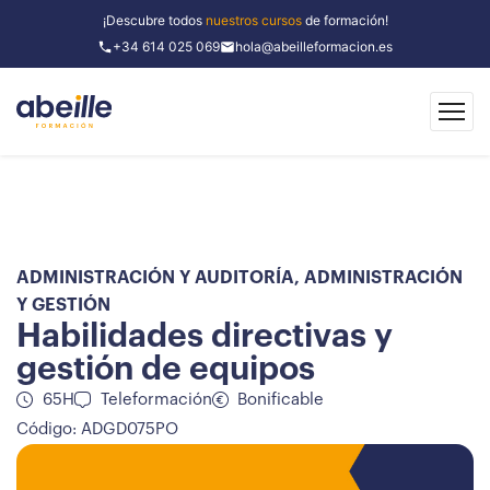
¡Descubre todos
nuestros cursos
de formación!
+34 614 025 069
hola@abeilleformacion.es
ADMINISTRACIÓN Y AUDITORÍA
,
ADMINISTRACIÓN
Y GESTIÓN
Habilidades directivas y
gestión de equipos
65H
Teleformación
Bonificable
Código: ADGD075PO