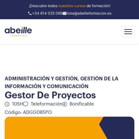
¡Descubre todos
nuestros cursos
de formación!
+34 614 025 069
hola@abeilleformacion.es
ADMINISTRACIÓN Y GESTIÓN
,
GESTIÓN DE LA
INFORMACIÓN Y COMUNICACIÓN
Gestor De Proyectos
105H
Teleformación
Bonificable
Código: ADGG085PO