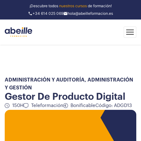
¡Descubre todos
nuestros cursos
de formación!
+34 614 025 069
hola@abeilleformacion.es
ADMINISTRACIÓN Y AUDITORÍA
,
ADMINISTRACIÓN
Y GESTIÓN
Gestor De Producto Digital
150H
Teleformación
Bonificable
Código: ADGD13