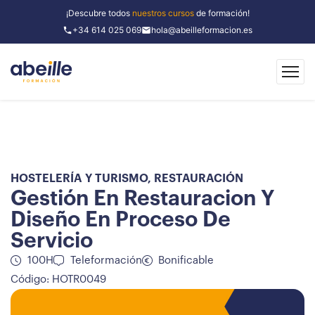
¡Descubre todos
nuestros cursos
de formación!
+34 614 025 069
hola@abeilleformacion.es
HOSTELERÍA Y TURISMO
,
RESTAURACIÓN
Gestión En Restauracion Y
Diseño En Proceso De
Servicio
100H
Teleformación
Bonificable
Código: HOTR0049