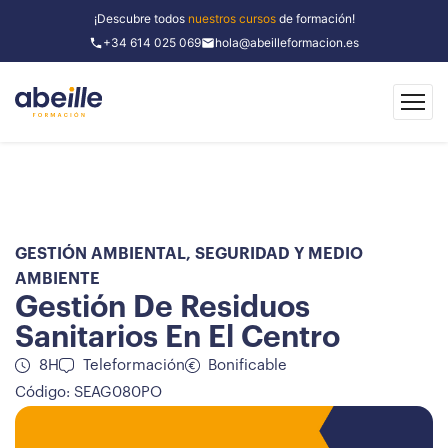
¡Descubre todos
nuestros cursos
de formación!
+34 614 025 069
hola@abeilleformacion.es
GESTIÓN AMBIENTAL
,
SEGURIDAD Y MEDIO
AMBIENTE
Gestión De Residuos
Sanitarios En El Centro
8H
Teleformación
Bonificable
Código: SEAG080PO