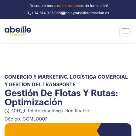
¡Descubre todos
nuestros cursos
de formación!
+34 614 025 069
hola@abeilleformacion.es
COMERCIO Y MARKETING
,
LOGÍSTICA COMERCIAL
Y GESTIÓN DEL TRANSPORTE
Gestión De Flotas Y Rutas:
Optimización
10H
Teleformación
Bonificable
Código: COML0007