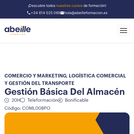
¡Descubre todos
nuestros cursos
de formación!
+34 614 025 069
hola@abeilleformacion.es
COMERCIO Y MARKETING
,
LOGÍSTICA COMERCIAL
Y GESTIÓN DEL TRANSPORTE
Gestión Básica Del Almacén
20H
Teleformación
Bonificable
Código: COML008PO