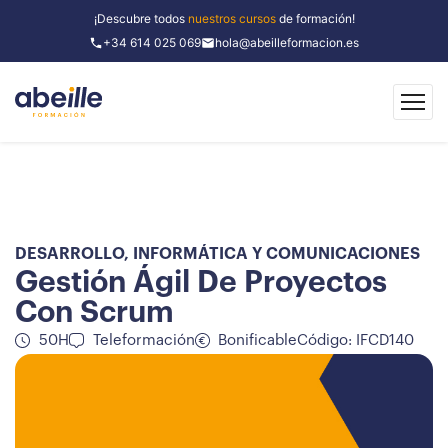
¡Descubre todos
nuestros cursos
de formación!
+34 614 025 069
hola@abeilleformacion.es
DESARROLLO
,
INFORMÁTICA Y COMUNICACIONES
Gestión Ágil De Proyectos
Con Scrum
50H
Teleformación
Bonificable
Código: IFCD140