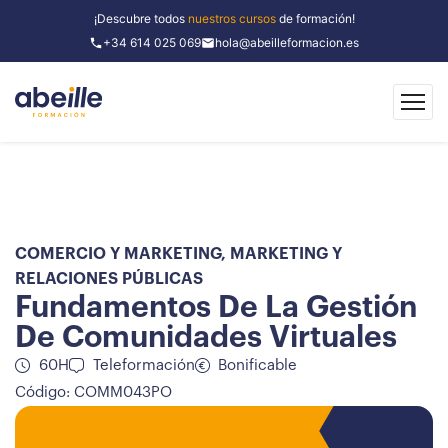
¡Descubre todos
nuestros cursos
de formación!
+34 614 025 069
hola@abeilleformacion.es
COMERCIO Y MARKETING
,
MARKETING Y
RELACIONES PÚBLICAS
Fundamentos De La Gestión
De Comunidades Virtuales
60H
Teleformación
Bonificable
Código: COMM043PO