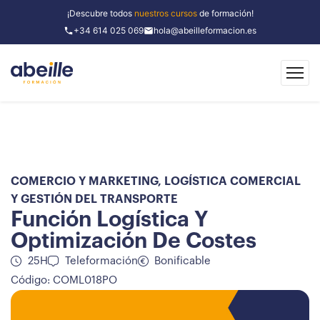
¡Descubre todos
nuestros cursos
de formación!
+34 614 025 069
hola@abeilleformacion.es
COMERCIO Y MARKETING
,
LOGÍSTICA COMERCIAL
Y GESTIÓN DEL TRANSPORTE
Función Logística Y
Optimización De Costes
25H
Teleformación
Bonificable
Código: COML018PO