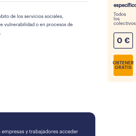
específic
Todos
ito de los servicios sociales,
los
colectivos
de vulnerabilidad o en procesos de
.
0
€
OBTENER
GRATIS
 empresas y trabajadores acceder