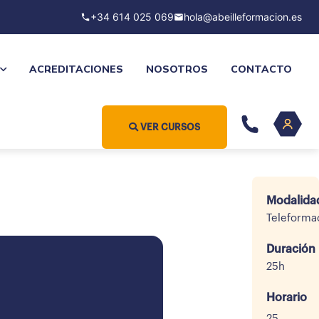
+34 614 025 069
hola@abeilleformacion.es
ACREDITACIONES
NOSOTROS
CONTACTO
VER CURSOS
Modalida
Teleforma
Duración
25h
Horario
25