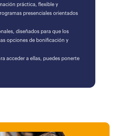
ción práctica, flexible y
 programas presenciales orientados
onales, diseñados para que los
as opciones de bonificación y
ara acceder a ellas, puedes ponerte