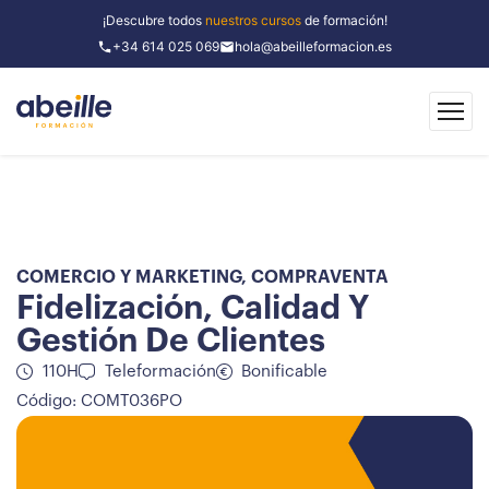
¡Descubre todos
nuestros cursos
de formación!
+34 614 025 069
hola@abeilleformacion.es
COMERCIO Y MARKETING
,
COMPRAVENTA
Fidelización, Calidad Y
Gestión De Clientes
110H
Teleformación
Bonificable
Código: COMT036PO