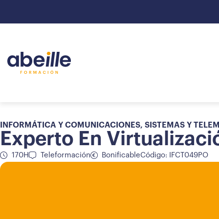
INFORMÁTICA Y COMUNICACIONES
,
SISTEMAS Y TELE
Experto En Virtualizac
170H
Teleformación
Bonificable
Código: IFCT049PO