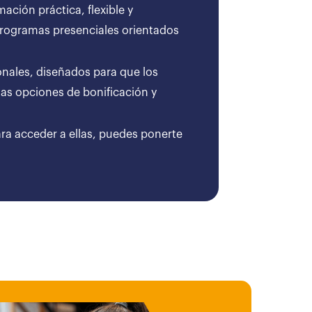
ción práctica, flexible y
 programas presenciales orientados
onales, diseñados para que los
as opciones de bonificación y
ara acceder a ellas, puedes ponerte