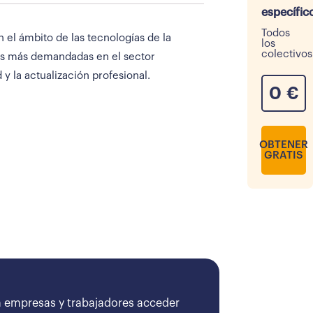
específic
Todos
 el ámbito de las tecnologías de la
los
colectivos
mas más demandadas en el sector
y la actualización profesional.
0
€
OBTENER
GRATIS
 empresas y trabajadores acceder