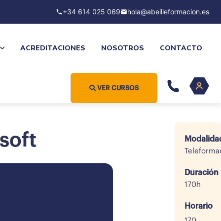
+34 614 025 069
hola@abeilleformacion.es
ACREDITACIONES
NOSOTROS
CONTACTO
VER CURSOS
soft
Modalida
Teleforma
Duración
170h
Horario
170