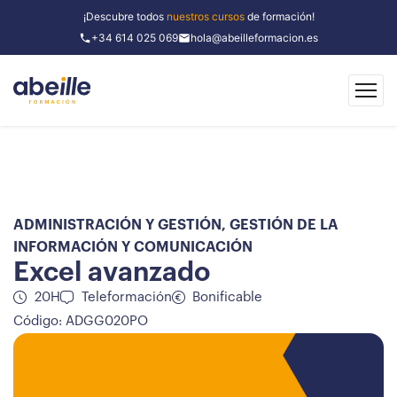
¡Descubre todos
nuestros cursos
de formación!
+34 614 025 069
hola@abeilleformacion.es
ADMINISTRACIÓN Y GESTIÓN
,
GESTIÓN DE LA
INFORMACIÓN Y COMUNICACIÓN
Excel avanzado
20H
Teleformación
Bonificable
Código: ADGG020PO