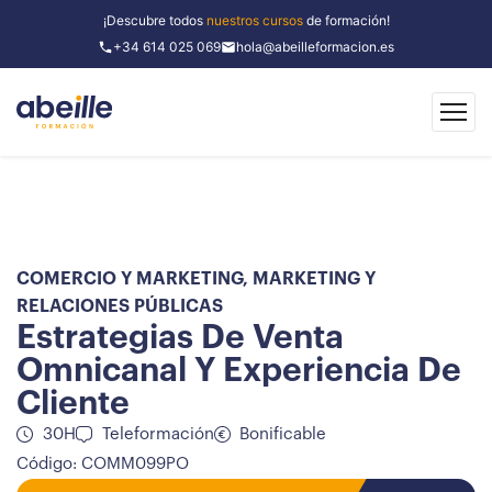
¡Descubre todos
nuestros cursos
de formación!
+34 614 025 069
hola@abeilleformacion.es
COMERCIO Y MARKETING
,
MARKETING Y
RELACIONES PÚBLICAS
Estrategias De Venta
Omnicanal Y Experiencia De
Cliente
30H
Teleformación
Bonificable
Código: COMM099PO