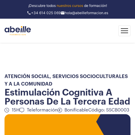
¡Descubre todos
nuestros cursos
de formación!
+34 614 025 069
hola@abeilleformacion.es
ATENCIÓN SOCIAL
,
SERVICIOS SOCIOCULTURALES
Y A LA COMUNIDAD
Estimulación Cognitiva A
Personas De La Tercera Edad
15H
Teleformación
Bonificable
Código: SSCB0003