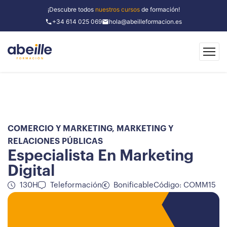
¡Descubre todos
nuestros cursos
de formación!
+34 614 025 069
hola@abeilleformacion.es
COMERCIO Y MARKETING
,
MARKETING Y
RELACIONES PÚBLICAS
Especialista En Marketing
Digital
130H
Teleformación
Bonificable
Código: COMM15