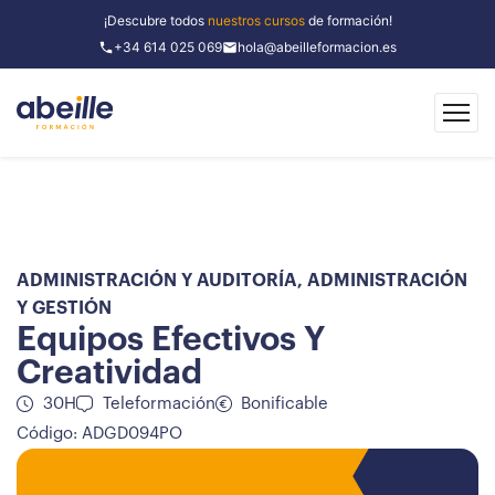
¡Descubre todos
nuestros cursos
de formación!
+34 614 025 069
hola@abeilleformacion.es
ADMINISTRACIÓN Y AUDITORÍA
,
ADMINISTRACIÓN
Y GESTIÓN
Equipos Efectivos Y
Creatividad
30H
Teleformación
Bonificable
Código: ADGD094PO