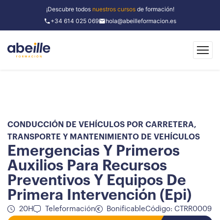
¡Descubre todos
nuestros cursos
de formación!
+34 614 025 069
hola@abeilleformacion.es
CONDUCCIÓN DE VEHÍCULOS POR CARRETERA
,
TRANSPORTE Y MANTENIMIENTO DE VEHÍCULOS
Emergencias Y Primeros
Auxilios Para Recursos
Preventivos Y Equipos De
Primera Intervención (Epi)
20H
Teleformación
Bonificable
Código: CTRR0009