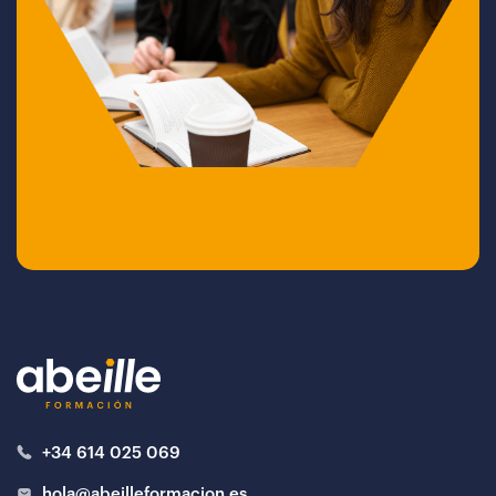
+34 614 025 069
hola@abeilleformacion.es