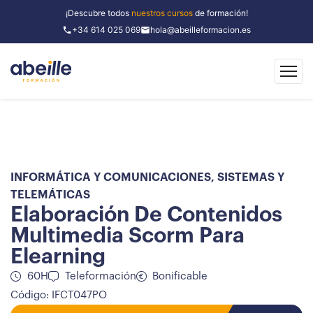
¡Descubre todos
nuestros cursos
de formación!
+34 614 025 069
hola@abeilleformacion.es
INFORMÁTICA Y COMUNICACIONES
,
SISTEMAS Y
TELEMÁTICAS
Elaboración De Contenidos
Multimedia Scorm Para
Elearning
60H
Teleformación
Bonificable
Código: IFCT047PO