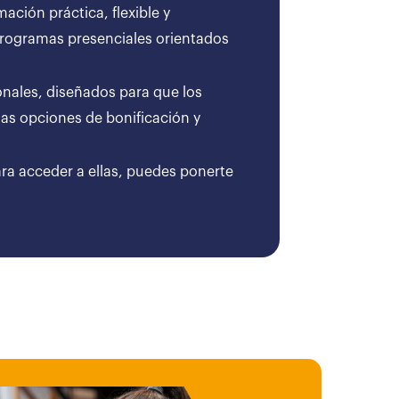
ción práctica, flexible y
 programas presenciales orientados
onales, diseñados para que los
as opciones de bonificación y
ara acceder a ellas, puedes ponerte