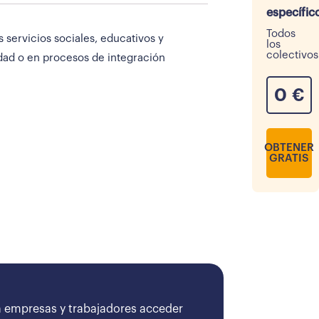
específic
Todos
 servicios sociales, educativos y
los
colectivos
idad o en procesos de integración
0
€
OBTENER
GRATIS
 empresas y trabajadores acceder