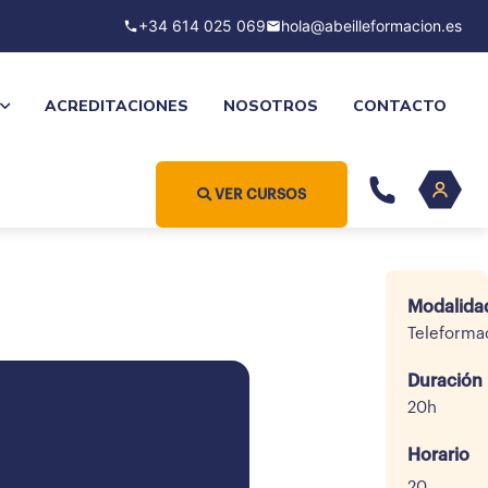
+34 614 025 069
hola@abeilleformacion.es
ACREDITACIONES
NOSOTROS
CONTACTO
VER CURSOS
Modalida
Teleforma
Duración
20h
Horario
20