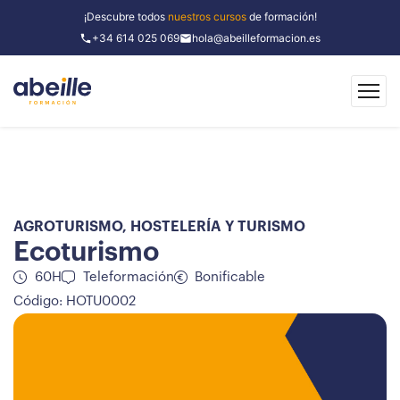
¡Descubre todos
nuestros cursos
de formación!
+34 614 025 069
hola@abeilleformacion.es
AGROTURISMO
,
HOSTELERÍA Y TURISMO
Ecoturismo
60H
Teleformación
Bonificable
Código: HOTU0002