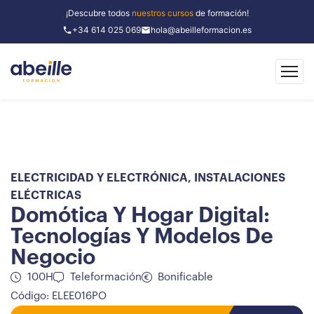
¡Descubre todos
nuestros cursos
de formación!
+34 614 025 069
hola@abeilleformacion.es
ELECTRICIDAD Y ELECTRÓNICA
,
INSTALACIONES
ELÉCTRICAS
Domótica Y Hogar Digital:
Tecnologías Y Modelos De
Negocio
100H
Teleformación
Bonificable
Código: ELEE016PO