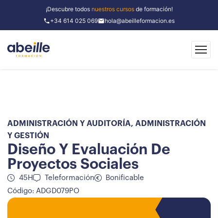
¡Descubre todos
nuestros cursos
de formación!
+34 614 025 069
hola@abeilleformacion.es
ADMINISTRACIÓN Y AUDITORÍA
,
ADMINISTRACIÓN
Y GESTIÓN
Diseño Y Evaluación De
Proyectos Sociales
45H
Teleformación
Bonificable
Código: ADGD079PO