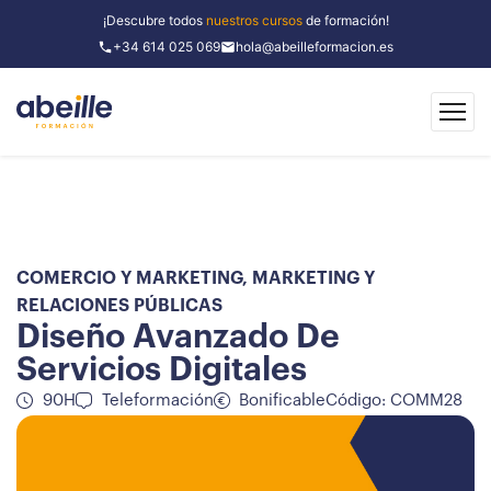
¡Descubre todos
nuestros cursos
de formación!
+34 614 025 069
hola@abeilleformacion.es
COMERCIO Y MARKETING
,
MARKETING Y
RELACIONES PÚBLICAS
Diseño Avanzado De
Servicios Digitales
90H
Teleformación
Bonificable
Código: COMM28