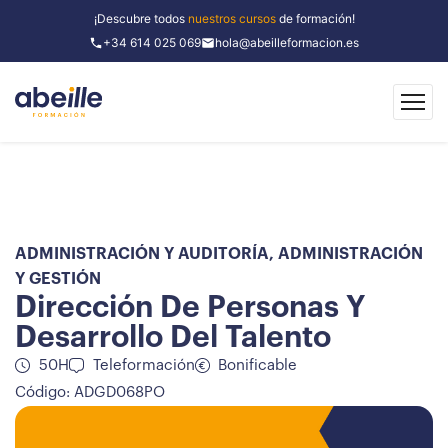
¡Descubre todos
nuestros cursos
de formación!
+34 614 025 069
hola@abeilleformacion.es
ADMINISTRACIÓN Y AUDITORÍA
,
ADMINISTRACIÓN
Y GESTIÓN
Dirección De Personas Y
Desarrollo Del Talento
50H
Teleformación
Bonificable
Código: ADGD068PO