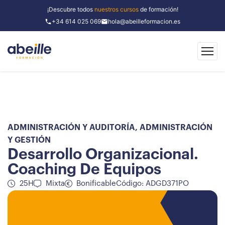
¡Descubre todos
nuestros cursos
de formación!
+34 614 025 069
hola@abeilleformacion.es
ADMINISTRACIÓN Y AUDITORÍA
,
ADMINISTRACIÓN
Y GESTIÓN
Desarrollo Organizacional.
Coaching De Equipos
25H
Mixta
Bonificable
Código: ADGD371PO