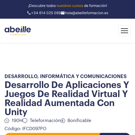
¡Descubre todos
nuestros cursos
de formación!
+34 614 025 069
hola@abeilleformacion.es
DESARROLLO
,
INFORMÁTICA Y COMUNICACIONES
Desarrollo De Aplicaciones Y
Juegos De Realidad Virtual Y
Realidad Aumentada Con
Unity
190H
Teleformación
Bonificable
Código: IFCD097PO