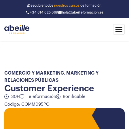
¡Descubre todos
nuestros cursos
de formación!
+34 614 025 069
hola@abeilleformacion.es
COMERCIO Y MARKETING
,
MARKETING Y
RELACIONES PÚBLICAS
Customer Experience
30H
Teleformación
Bonificable
Código: COMM095PO