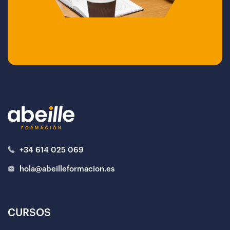
+34 614 025 069
hola@abeilleformacion.es
CURSOS