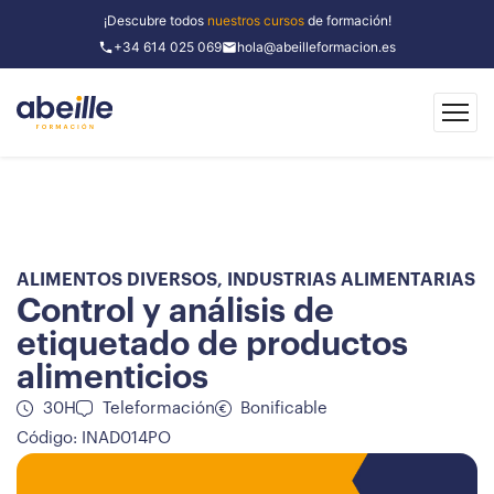
¡Descubre todos
nuestros cursos
de formación!
+34 614 025 069
hola@abeilleformacion.es
ALIMENTOS DIVERSOS
,
INDUSTRIAS ALIMENTARIAS
Control y análisis de
etiquetado de productos
alimenticios
30H
Teleformación
Bonificable
Código: INAD014PO