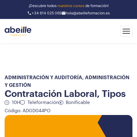
¡Descubre todos
nuestros cursos
de formación!
+34 614 025 069
hola@abeilleformacion.es
ADMINISTRACIÓN Y AUDITORÍA
,
ADMINISTRACIÓN
Y GESTIÓN
Contratación Laboral, Tipos
10H
Teleformación
Bonificable
Código: ADGD044PO